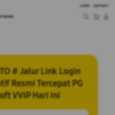
LOGIN
DAFTAR
Cari
Troli
Login/Sign-Up
OT RESMI
Cari
O # Jalur Link Login
tif Resmi Tercepat PG
oft VVIP Hari Ini