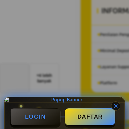
INFORMA
Penilaian Pen
Minimal Depos
Layanan Suppo
+4 lebih
banyak
Platform
LOGIN
DAFTAR
BONUS NEW 