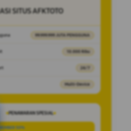
SI SITUS AFKTOTO
gguna
99.999.999 JUTA PENGGUNA
it
10.000 Ribu
rt
24/7
Multi-Device
PENAWARAN SPESIAL
MEMBER 50%