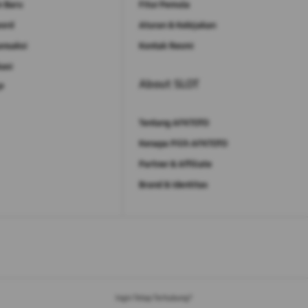
n Baru
Fitur Pemula
ord
Aturan & Kebijakan
ansaksi
Kontak Resmi
kasi
About SLOT
P
Tentang AFKTOTO
Kenapa Pilih AFKTOTO
Partner & Affiliate
Brand & Identitas
Ingin Tetap Terhubung?